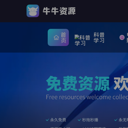
首
科普
页
学习