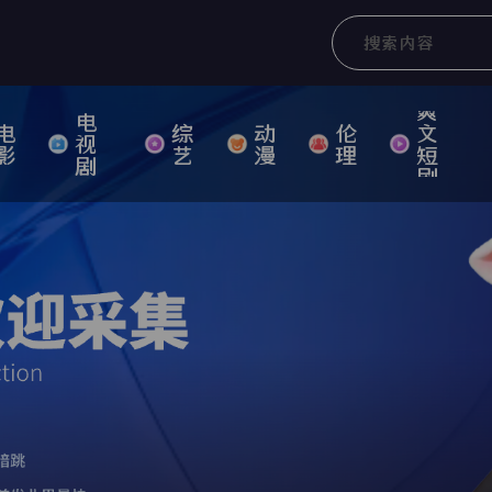
爽
电
电
综
动
伦
文
视
影
艺
漫
理
短
剧
剧