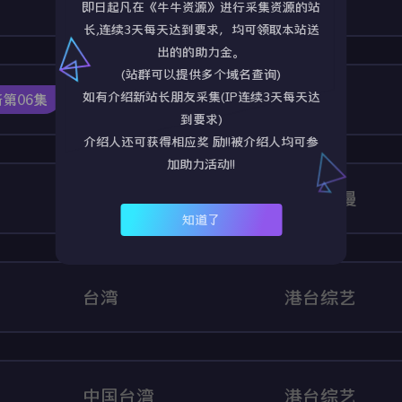
中国大陆
国产剧
即日起凡在《牛牛资源》进行采集资源的站
长,连续3天每天达到要求，均可领取本站送
出的的助力金。
(站群可以提供多个域名查询)
日本
日剧
如有介绍新站长朋友采集(IP连续3天每天达
第06集
到要求)
介绍人还可获得相应奖 励!!被介绍人均可参
加助力活动!!
中国大陆
国产动漫
知道了
台湾
港台综艺
中国台湾
港台综艺