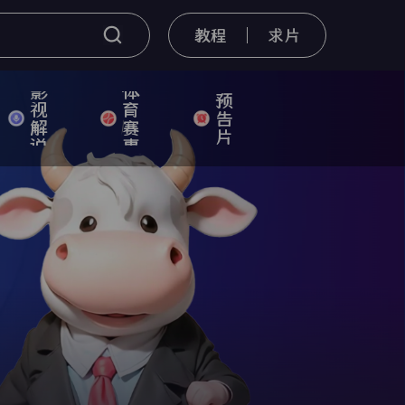
教程
求片
影
体
预
视
育
告
解
赛
片
说
事