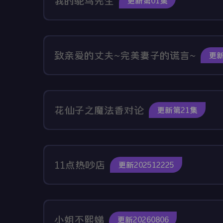
我的鸵鸟先生
更新第01集
致亲爱的丈夫~完美妻子的谎言~
更新
花仙子之魔法香对论
更新第21集
11点热吵店
更新202512225
小姐不熙娣
更新20260806