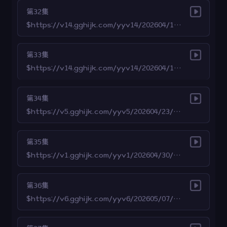
第32集
$https://v14.gghijk.com/yyv14/202604/16/3QB1nrDrFY19/video/index.m3u8
第33集
$https://v14.gghijk.com/yyv14/202604/16/pT8A878Amx19/video/index.m3u8
第34集
$https://v5.gghijk.com/yyv5/202604/23/ZUc8jpH4Pj27/video/index.m3u8
第35集
$https://v1.gghijk.com/yyv1/202604/30/EXa95ibacF24/video/index.m3u8
第36集
$https://v6.gghijk.com/yyv6/202605/07/QSEctPsDgX27/video/index.m3u8