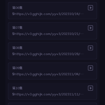
第06集
$https://v3.gghijk.com/yyv3/202310/14/0DBkzL8Rj22/video/index.m3u8
第07集
$https://v3.gghijk.com/yyv3/202310/21/Yn4EcxNKEA2/video/index.m3u8
第08集
$https://v3.gghijk.com/yyv3/202310/28/gYx0SuF5cK2/video/index.m3u8
第09集
$https://v3.gghijk.com/yyv3/202311/04/2LCZQvzWzh2/video/index.m3u8
第10集
$https://v3.gghijk.com/yyv3/202311/11/cWK6e83JKq2/video/index.m3u8