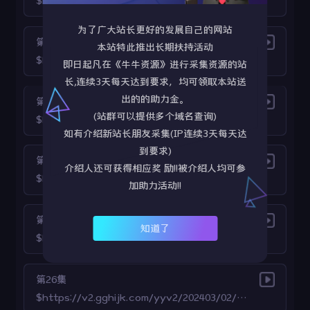
$https://v3.gghijk.com/yyv3/202401/27/mDk2gNu42S2/video/index.m3u8
为了广大站长更好的发展自己的网站
第22集
本站特此推出长期扶持活动
$https://v3.gghijk.com/yyv3/202402/03/eMRb3pBf4Z2/video/index.m3u8
即日起凡在《牛牛资源》进行采集资源的站
长,连续3天每天达到要求，均可领取本站送
出的的助力金。
第23集
(站群可以提供多个域名查询)
$https://v3.gghijk.com/yyv3/202402/10/5bTnxKs0Yu2/video/index.m3u8
如有介绍新站长朋友采集(IP连续3天每天达
到要求)
第24集
介绍人还可获得相应奖 励!!被介绍人均可参
$https://v2.gghijk.com/yyv2/202402/17/i8eCjxRGGn2/video/index.m3u8
加助力活动!!
第25集
知道了
$https://v2.gghijk.com/yyv2/202402/24/1dRSwAVqfL2/video/index.m3u8
第26集
$https://v2.gghijk.com/yyv2/202403/02/4xSfkGHb8A2/video/index.m3u8