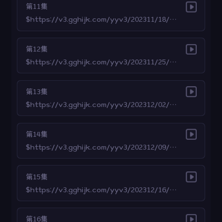
第11集
$https://v3.gghijk.com/yyv3/202311/18/VLfNhJuNJh2/video/index.m3u8
第12集
$https://v3.gghijk.com/yyv3/202311/25/gqP2CHTy4L2/video/index.m3u8
第13集
$https://v3.gghijk.com/yyv3/202312/02/4eqepAV6ce2/video/index.m3u8
第14集
$https://v3.gghijk.com/yyv3/202312/09/8mugUeniwE2/video/index.m3u8
第15集
$https://v3.gghijk.com/yyv3/202312/16/TVZB0M85Nu2/video/index.m3u8
第16集