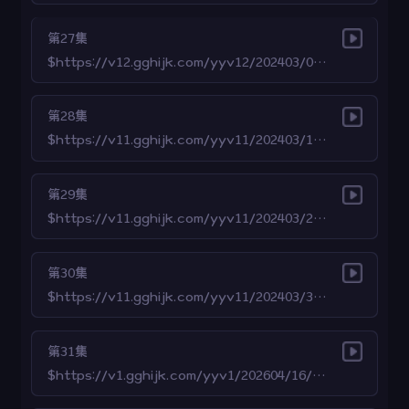
第27集
$https://v12.gghijk.com/yyv12/202403/09/pZ4jCxhRRd4/video/index.m3u8
第28集
$https://v11.gghijk.com/yyv11/202403/16/NwhFMDxTST3/video/index.m3u8
第29集
$https://v11.gghijk.com/yyv11/202403/23/TscdJxp4Xm3/video/index.m3u8
第30集
$https://v11.gghijk.com/yyv11/202403/30/9J92uCybsE3/video/index.m3u8
第31集
$https://v1.gghijk.com/yyv1/202604/16/MPDizuyapd24/video/index.m3u8