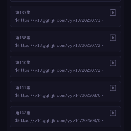
第137集
$https://v13.gghijk.com/yyv13/202507/18/W4B58j5KcL23/video/index.m3u8
第138集
$https://v13.gghijk.com/yyv13/202507/22/2eVxkp0Jdg20/video/index.m3u8
第140集
$https://v13.gghijk.com/yyv13/202507/29/7mJseZneXY22/video/index.m3u8
第141集
$https://v14.gghijk.com/yyv14/202508/01/TPJ98U9NFa21/video/index.m3u8
第142集
$https://v14.gghijk.com/yyv14/202508/05/A23NLjnUqJ23/video/index.m3u8