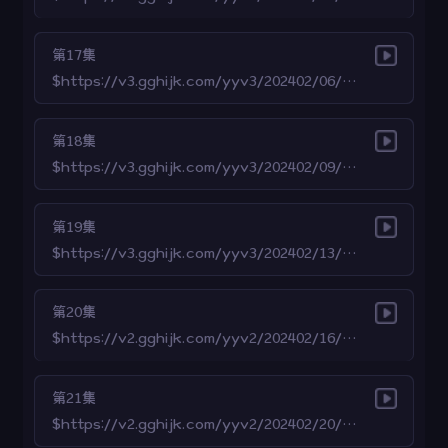
第17集
$https://v3.gghijk.com/yyv3/202402/06/7VrS7U2p2n2/video/index.m3u8
第18集
$https://v3.gghijk.com/yyv3/202402/09/G1N3DzRWyc2/video/index.m3u8
第19集
$https://v3.gghijk.com/yyv3/202402/13/nVwjeYWqTC2/video/index.m3u8
第20集
$https://v2.gghijk.com/yyv2/202402/16/9gC99VgNk82/video/index.m3u8
第21集
$https://v2.gghijk.com/yyv2/202402/20/PX8xm3474t2/video/index.m3u8