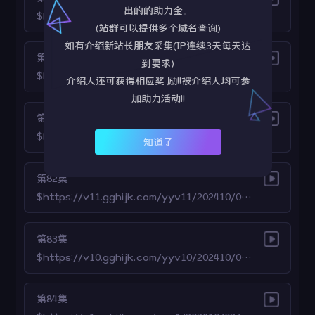
出的的助力金。
$https://v9.gghijk.com/yyv9/202409/20/avF9edHFkr18/video/index.m3u8
(站群可以提供多个域名查询)
如有介绍新站长朋友采集(IP连续3天每天达
第80集
到要求)
$https://v11.gghijk.com/yyv11/202409/24/hTGVFQEpme3/video/index.m3u8
介绍人还可获得相应奖 励!!被介绍人均可参
加助力活动!!
第81集
$https://v8.gghijk.com/yyv8/202409/27/HVGgJVfCMQ14/video/index.m3u8
知道了
第82集
$https://v11.gghijk.com/yyv11/202410/01/BBi6KqDxyZ3/video/index.m3u8
第83集
$https://v10.gghijk.com/yyv10/202410/04/H3wbQDdJpJ15/video/index.m3u8
第84集