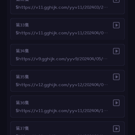
$https://v11.gghijk.com/yyv11/202403/29/eP2hekyB3P3/video/index.m3u8
第33集
$https://v11.gghijk.com/yyv11/202404/02/FZm18mbvF93/video/index.m3u8
第34集
$https://v9.gghijk.com/yyv9/202404/05/SmvzT0LRsZ18/video/index.m3u8
第35集
$https://v12.gghijk.com/yyv12/202404/09/qpJ9DdBUAP8/video/index.m3u8
第36集
$https://v11.gghijk.com/yyv11/202404/12/nHf70We7Et3/video/index.m3u8
第37集