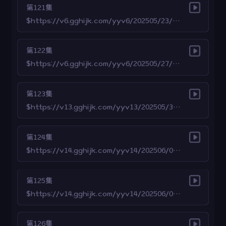
第121集
$https://v6.gghijk.com/yyv6/202505/23/nuw1qxSJdB22/video/index.m3u8
第122集
$https://v6.gghijk.com/yyv6/202505/27/6XFBDe52FG19/video/index.m3u8
第123集
$https://v13.gghijk.com/yyv13/202505/30/BCp4zx2UyA20/video/index.m3u8
第124集
$https://v14.gghijk.com/yyv14/202506/03/vGzCFGpSP624/video/index.m3u8
第125集
$https://v14.gghijk.com/yyv14/202506/06/gusK2GudwR23/video/index.m3u8
第126集