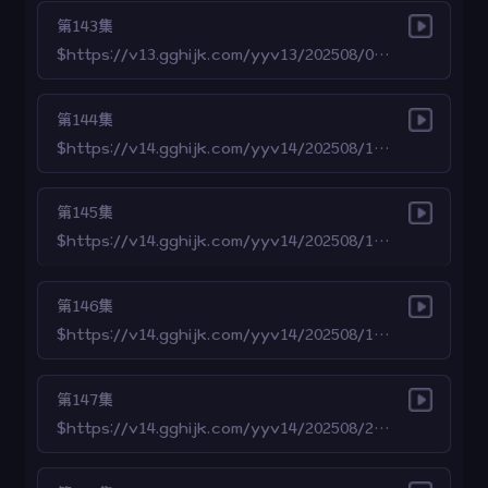
第143集
$https://v13.gghijk.com/yyv13/202508/08/GjWHbXVNtv22/video/index.m3u8
第144集
$https://v14.gghijk.com/yyv14/202508/12/2ix1aVB1et24/video/index.m3u8
第145集
$https://v14.gghijk.com/yyv14/202508/15/AeuH2EBQUt21/video/index.m3u8
第146集
$https://v14.gghijk.com/yyv14/202508/19/BAWp9ew6Na23/video/index.m3u8
第147集
$https://v14.gghijk.com/yyv14/202508/22/cNFgnNE4aW22/video/index.m3u8