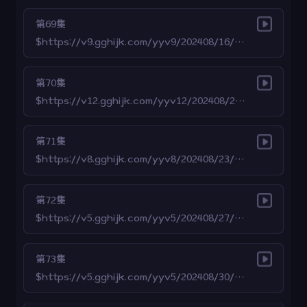
第69集
$https://v9.gghijk.com/yyv9/202408/16/LnpNWVWpM718/video/index.m3u8
第70集
$https://v12.gghijk.com/yyv12/202408/20/KchLdjKhBM8/video/index.m3u8
第71集
$https://v8.gghijk.com/yyv8/202408/23/1Sa0NiM1Xz14/video/index.m3u8
第72集
$https://v5.gghijk.com/yyv5/202408/27/NBcT4dWZYQ7/video/index.m3u8
第73集
$https://v5.gghijk.com/yyv5/202408/30/dyVee8RkRE7/video/index.m3u8