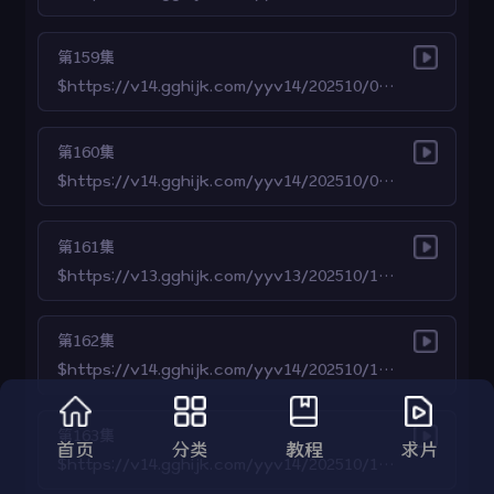
第159集
$https://v14.gghijk.com/yyv14/202510/03/V0Bdgn7qWe23/video/index.m3u8
第160集
$https://v14.gghijk.com/yyv14/202510/07/nY0LJWRGzc20/video/index.m3u8
第161集
$https://v13.gghijk.com/yyv13/202510/10/6djFBwWZn519/video/index.m3u8
第162集
$https://v14.gghijk.com/yyv14/202510/14/apy5i71L5k21/video/index.m3u8
第163集
首页
分类
教程
求片
$https://v14.gghijk.com/yyv14/202510/17/qk7uxikupR23/video/index.m3u8