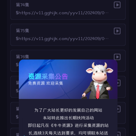
第74集
$https://v11.gghijk.com/yyv11/202409/03/ZsZtyHS15k3/video/index.m3u8
第75集
$https://v11.gghijk.com/yyv11/202409/06/kiXvpBRxEt3/video/index.m3u8
第76集
$https://v10.gghijk.com/yyv10/202409/10/sjrL8N99rF15/video/index.m3u8
资源采集公告
第77集
免费资源 欢迎采集
$https://v5.gghijk.com/yyv5/202409/13/jqXYc66H3S7/video/index.m3u8
第78集
为了广大站长更好的发展自己的网站
$https://v11.gghijk.com/yyv11/202409/17/kNP1bnU9JU3/video/index.m3u8
本站特此推出长期扶持活动
即日起凡在《牛牛资源》进行采集资源的站
长,连续3天每天达到要求，均可领取本站送
第79集