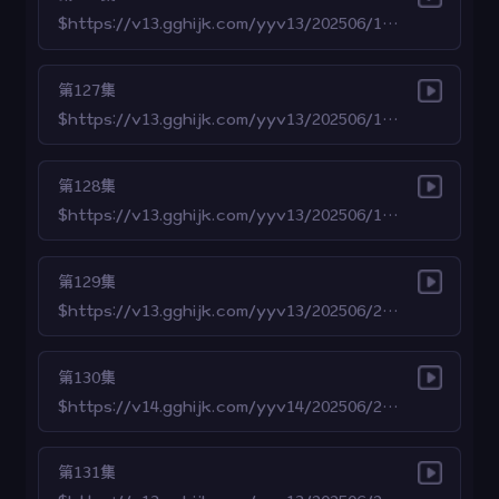
$https://v13.gghijk.com/yyv13/202506/10/XCz3KLd4dG23/video/index.m3u8
第127集
$https://v13.gghijk.com/yyv13/202506/13/TC9w7LsvbS22/video/index.m3u8
第128集
$https://v13.gghijk.com/yyv13/202506/17/TxDamTYLx223/video/index.m3u8
第129集
$https://v13.gghijk.com/yyv13/202506/20/c5hwP4dBTf20/video/index.m3u8
第130集
$https://v14.gghijk.com/yyv14/202506/24/rh6yqJsVqA19/video/index.m3u8
第131集