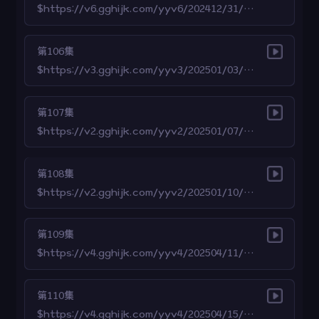
$https://v6.gghijk.com/yyv6/202412/31/HaNN3FkpeE24/video/index.m3u8
第106集
$https://v3.gghijk.com/yyv3/202501/03/Aj2G8XP7Jb19/video/index.m3u8
第107集
$https://v2.gghijk.com/yyv2/202501/07/gMuKiAwvYp22/video/index.m3u8
第108集
$https://v2.gghijk.com/yyv2/202501/10/vTaVzPA0kT21/video/index.m3u8
第109集
$https://v4.gghijk.com/yyv4/202504/11/NyBArqc2d324/video/index.m3u8
第110集
$https://v4.gghijk.com/yyv4/202504/15/vhQbXNsA8520/video/index.m3u8